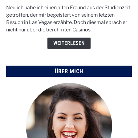
MSG
Neulich habe ich einen alten Freund aus der Studienzeit
Sphere
getroffen, der mir begeistert von seinem letzten
von
Besuch in Las Vegas erzählte. Doch diesmal sprach er
Las
nicht nur über die berühmten Casinos...
Vegas:
Geschichte,
WEITERLESEN
Bau
und
Zukunft
ÜBER MICH