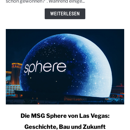
schon gewonnen?". Während einige...
eine
gefährliche
WEITERLESEN
Stadt?
link
Die MSG Sphere von Las Vegas:
to
Geschichte, Bau und Zukunft
Die