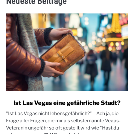
Neueste Beiträge
link
Ist Las Vegas eine gefährliche Stadt?
to
"Ist Las Vegas nicht lebensgefährlich?" – Ach ja, die
Ist
Frage aller Fragen, die mir als selbsternannte Vegas-
Las
Veteranin ungefähr so oft gestellt wird wie "Hast du
Vegas