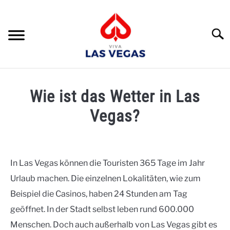
Skip
to
content
Suche
HOME
Wie ist das Wetter in Las
RATGEBER
Vegas?
UMGEBUNG
Written
by
UNTERKÜNFTE
Naomi
In Las Vegas können die Touristen 365 Tage im Jahr
REISEPLANUNG
Urlaub machen. Die einzelnen Lokalitäten, wie zum
in
Reiseplanung
Beispiel die Casinos, haben 24 Stunden am Tag
SEHENSWÜRDIGKEITEN
geöffnet. In der Stadt selbst leben rund 600.000
Menschen. Doch auch außerhalb von Las Vegas gibt es
EVENTS