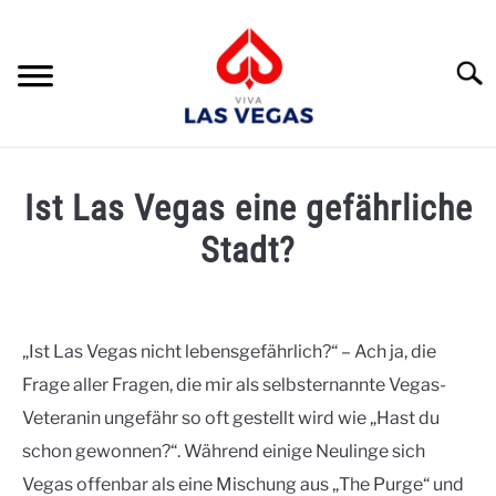
Skip
to
content
Suche
HOME
Ist Las Vegas eine gefährliche
RATGEBER
Stadt?
UMGEBUNG
Written
by
UNTERKÜNFTE
Naomi
„Ist Las Vegas nicht lebensgefährlich?“ – Ach ja, die
REISEPLANUNG
Frage aller Fragen, die mir als selbsternannte Vegas-
in
Ratgeber
Veteranin ungefähr so oft gestellt wird wie „Hast du
SEHENSWÜRDIGKEITEN
schon gewonnen?“. Während einige Neulinge sich
Vegas offenbar als eine Mischung aus „The Purge“ und
EVENTS