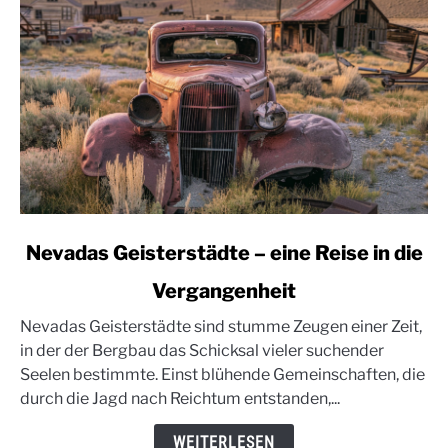
link
Nevadas Geisterstädte – eine Reise in die
to
Vergangenheit
Nevadas
Geisterstädte
Nevadas Geisterstädte sind stumme Zeugen einer Zeit,
–
in der der Bergbau das Schicksal vieler suchender
eine
Seelen bestimmte. Einst blühende Gemeinschaften, die
Reise
durch die Jagd nach Reichtum entstanden,...
in
die
WEITERLESEN