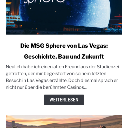
link
Die MSG Sphere von Las Vegas:
to
Geschichte, Bau und Zukunft
Die
MSG
Neulich habe ich einen alten Freund aus der Studienzeit
Sphere
getroffen, der mir begeistert von seinem letzten
von
Besuch in Las Vegas erzählte. Doch diesmal sprach er
Las
nicht nur über die berühmten Casinos...
Vegas:
Geschichte,
WEITERLESEN
Bau
und
Zukunft