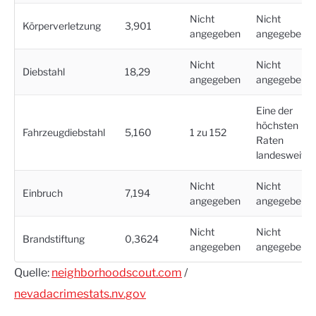
Nicht
Nicht
Körperverletzung
3,901
angegeben
angegeben
Nicht
Nicht
Diebstahl
18,29
angegeben
angegeben
Eine der
höchsten
Fahrzeugdiebstahl
5,160
1 zu 152
Raten
landesweit
Nicht
Nicht
Einbruch
7,194
angegeben
angegeben
Nicht
Nicht
Brandstiftung
0,3624
angegeben
angegeben
Quelle:
neighborhoodscout.com
/
nevadacrimestats.nv.gov