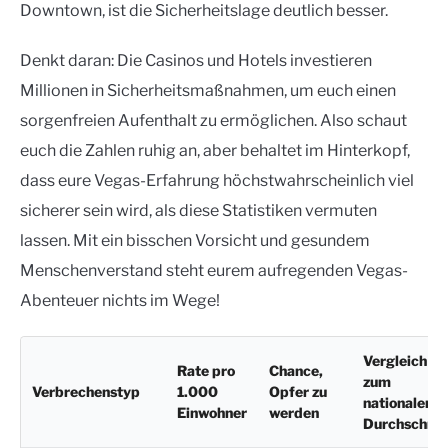
Downtown, ist die Sicherheitslage deutlich besser.
Denkt daran: Die Casinos und Hotels investieren
Millionen in Sicherheitsmaßnahmen, um euch einen
sorgenfreien Aufenthalt zu ermöglichen. Also schaut
euch die Zahlen ruhig an, aber behaltet im Hinterkopf,
dass eure Vegas-Erfahrung höchstwahrscheinlich viel
sicherer sein wird, als diese Statistiken vermuten
lassen. Mit ein bisschen Vorsicht und gesundem
Menschenverstand steht eurem aufregenden Vegas-
Abenteuer nichts im Wege!
Vergleich
Rate pro
Chance,
zum
Verbrechenstyp
1.000
Opfer zu
nationalen
Einwohner
werden
Durchschnit