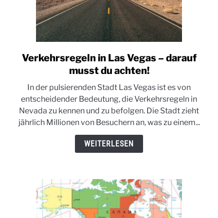
Verkehrsregeln in Las Vegas – darauf
link
to
musst du achten!
Verkehrsregeln
In der pulsierenden Stadt Las Vegas ist es von
in
entscheidender Bedeutung, die Verkehrsregeln in
Las
Nevada zu kennen und zu befolgen. Die Stadt zieht
Vegas
jährlich Millionen von Besuchern an, was zu einem...
–
darauf
WEITERLESEN
musst
du
achten!