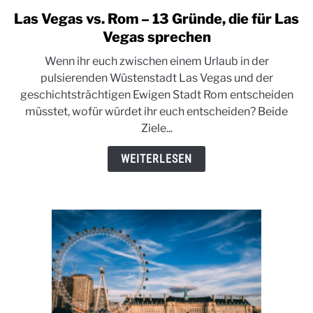
Las Vegas vs. Rom – 13 Gründe, die für Las
link
to
Vegas sprechen
Las
Wenn ihr euch zwischen einem Urlaub in der
Vegas
pulsierenden Wüstenstadt Las Vegas und der
vs.
geschichtsträchtigen Ewigen Stadt Rom entscheiden
Rom
müsstet, wofür würdet ihr euch entscheiden? Beide
–
Ziele...
13
Gründe,
WEITERLESEN
die
für
Las
Vegas
sprechen