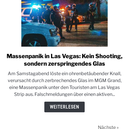
Massenpanik in Las Vegas: Kein Shooting,
link
to
sondern zerspringendes Glas
Massenpanik
Am Samstagabend löste ein ohrenbetäubender Knall,
in
verursacht durch zerbrechendes Glas im MGM Grand,
Las
eine Massenpanik unter den Touristen am Las Vegas
Vegas:
Strip aus. Falschmeldungen über einen aktiven...
Kein
Shooting,
WEITERLESEN
sondern
zerspringendes
Glas
Nächste »