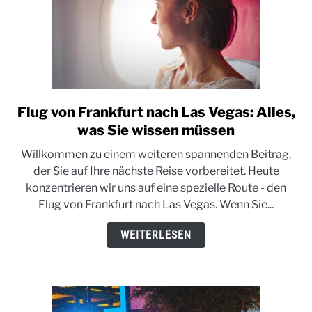
Flug von Frankfurt nach Las Vegas: Alles,
link
to
was Sie wissen müssen
Flug
Willkommen zu einem weiteren spannenden Beitrag,
von
der Sie auf Ihre nächste Reise vorbereitet. Heute
Frankfurt
konzentrieren wir uns auf eine spezielle Route - den
nach
Flug von Frankfurt nach Las Vegas. Wenn Sie...
Las
Vegas:
WEITERLESEN
Alles,
was
Sie
wissen
müssen