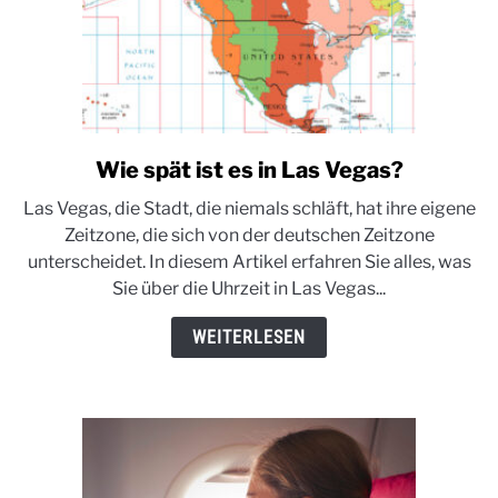
Wie spät ist es in Las Vegas?
link
to
Las Vegas, die Stadt, die niemals schläft, hat ihre eigene
Wie
Zeitzone, die sich von der deutschen Zeitzone
spät
unterscheidet. In diesem Artikel erfahren Sie alles, was
ist
Sie über die Uhrzeit in Las Vegas...
es
in
WEITERLESEN
Las
Vegas?