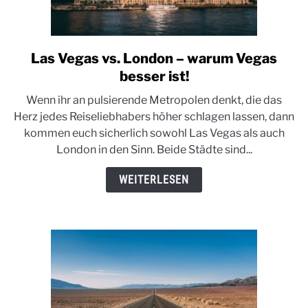
Las Vegas vs. London – warum Vegas
link
to
besser ist!
Las
Wenn ihr an pulsierende Metropolen denkt, die das
Vegas
Herz jedes Reiseliebhabers höher schlagen lassen, dann
vs.
kommen euch sicherlich sowohl Las Vegas als auch
London
London in den Sinn. Beide Städte sind...
–
warum
WEITERLESEN
Vegas
besser
ist!