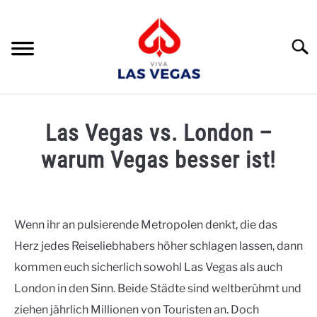
Skip
to
content
Suche
HOME
Las Vegas vs. London –
RATGEBER
warum Vegas besser ist!
UMGEBUNG
Written
by
UNTERKÜNFTE
Naomi
Wenn ihr an pulsierende Metropolen denkt, die das
REISEPLANUNG
Herz jedes Reiseliebhabers höher schlagen lassen, dann
in
Reiseplanung
kommen euch sicherlich sowohl Las Vegas als auch
SEHENSWÜRDIGKEITEN
London in den Sinn. Beide Städte sind weltberühmt und
ziehen jährlich Millionen von Touristen an. Doch
EVENTS