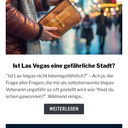
link
Ist Las Vegas eine gefährliche Stadt?
to
"Ist Las Vegas nicht lebensgefährlich?" – Ach ja, die
Ist
Frage aller Fragen, die mir als selbsternannte Vegas-
Las
Veteranin ungefähr so oft gestellt wird wie "Hast du
Vegas
schon gewonnen?". Während einige...
eine
gefährliche
WEITERLESEN
Stadt?