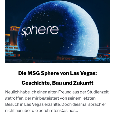
link
Die MSG Sphere von Las Vegas:
to
Geschichte, Bau und Zukunft
Die
MSG
Neulich habe ich einen alten Freund aus der Studienzeit
Sphere
getroffen, der mir begeistert von seinem letzten
von
Besuch in Las Vegas erzählte. Doch diesmal sprach er
Las
nicht nur über die berühmten Casinos...
Vegas: