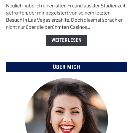
MSG
Neulich habe ich einen alten Freund aus der Studienzeit
Sphere
getroffen, der mir begeistert von seinem letzten
von
Besuch in Las Vegas erzählte. Doch diesmal sprach er
Las
nicht nur über die berühmten Casinos...
Vegas:
Geschichte,
WEITERLESEN
Bau
und
Zukunft
ÜBER MICH