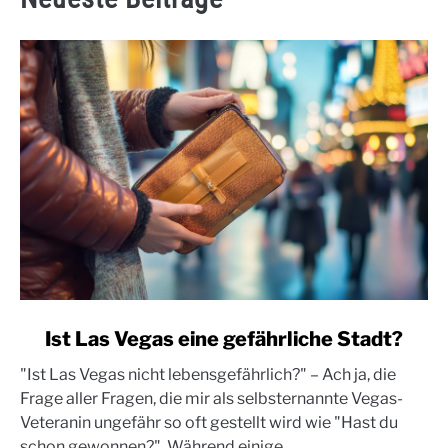
link
Ist Las Vegas eine gefährliche Stadt?
to
"Ist Las Vegas nicht lebensgefährlich?" – Ach ja, die
Ist
Frage aller Fragen, die mir als selbsternannte Vegas-
Las
Veteranin ungefähr so oft gestellt wird wie "Hast du
Vegas
schon gewonnen?". Während einige...