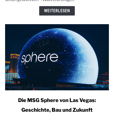
eine
gefährliche
WEITERLESEN
Stadt?
link
Die MSG Sphere von Las Vegas:
to
Geschichte, Bau und Zukunft
Die