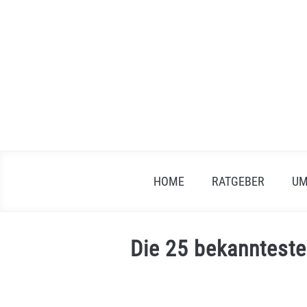
Skip
to
content
HOME
RATGEBER
UM
Die 25 bekannteste
Written
by