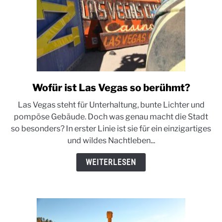
Wofür ist Las Vegas so berühmt?
link
to
Las Vegas steht für Unterhaltung, bunte Lichter und
Wofür
pompöse Gebäude. Doch was genau macht die Stadt
ist
so besonders? In erster Linie ist sie für ein einzigartiges
Las
und wildes Nachtleben...
Vegas
so
WEITERLESEN
berühmt?