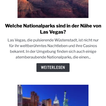
Welche Nationalparks sind in der Nähe von
link
to
Las Vegas?
Welche
Las Vegas, die pulsierende Wüstenstadt, ist nicht nur
Nationalparks
für ihr weltberühmtes Nachtleben und ihre Casinos
sind
bekannt. In der Umgebung finden sich auch einige
in
atemberaubende Nationalparks, die einen...
der
Nähe
WEITERLESEN
von
Las
Vegas?