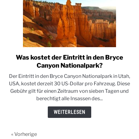
Was kostet der Eintritt in den Bryce
link
to
Canyon Nationalpark?
Was
Der Eintritt in den Bryce Canyon Nationalpark in Utah,
kostet
USA, kostet derzeit 30 US-Dollar pro Fahrzeug. Diese
der
Gebühr gilt für einen Zeitraum von sieben Tagen und
Eintritt
berechtigt alle Insassen des...
in
den
WEITERLESEN
Bryce
Canyon
Nationalpark?
« Vorherige