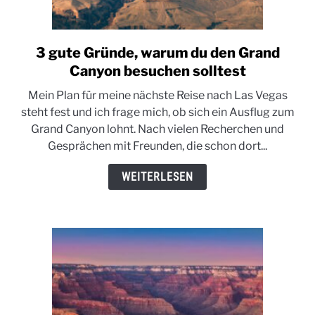
3 gute Gründe, warum du den Grand
link
to
Canyon besuchen solltest
3
Mein Plan für meine nächste Reise nach Las Vegas
gute
steht fest und ich frage mich, ob sich ein Ausflug zum
Gründe,
Grand Canyon lohnt. Nach vielen Recherchen und
warum
Gesprächen mit Freunden, die schon dort...
du
den
WEITERLESEN
Grand
Canyon
besuchen
solltest