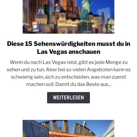
Diese 15 Sehenswürdigkeiten musst du in
link
to
Las Vegas anschauen
Diese
Wenn du nach Las Vegas reist, gibt es jede Menge zu
15
sehen und zu tun. Aber bei so vielen Angeboten kann es
Sehenswürdigkeiten
schwierig sein, sich zu entscheiden, was man zuerst
musst
machen soll. Damit du das Beste aus...
du
in
WEITERLESEN
Las
Vegas
anschauen